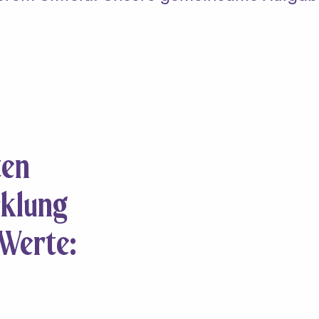
ten
cklung
Werte: