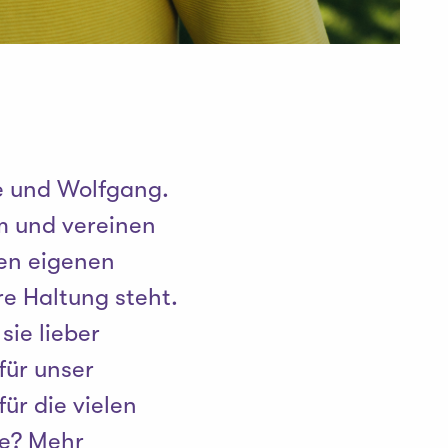
e und Wolfgang.
um und vereinen
en eigenen
re Haltung steht.
sie lieber
 für unser
ür die vielen
e? Mehr