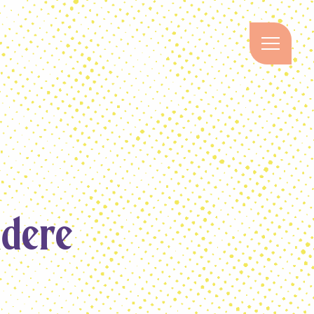
STARTSEITE
ÜBER UNS
TAGESPFLEGE
PFLEGE ZU HAUSE
SERVICE WOHNEN
JOBS
KONTAKT
dere