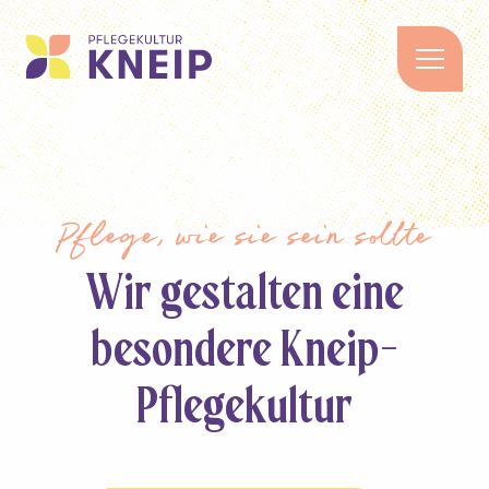
STARTSEITE
ÜBER UNS
TAGESPFLEGE
PFLEGE ZU HAUSE
SERVICE WOHNEN
Pflege, wie sie sein sollte
JOBS
KONTAKT
Wir gestalten eine
besondere Kneip-
Pflegekultur